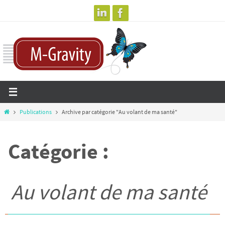
Passer
vers
le
contenu
Home
Publications
Archive par catégorie "Au volant de ma santé"
Catégorie :
Au volant de ma santé