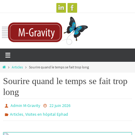
Passer
vers
le
contenu
Home
Articles
Sourire quand le temps se fait trop long
Sourire quand le temps se fait trop
long
Admin M-Gravity
22 juin 2026
,
Articles
Visites en hôpital Ephad