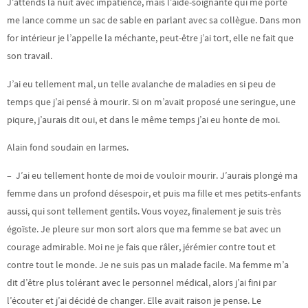
J’attends la nuit avec impatience, mais l’aide-soignante qui me porte
me lance comme un sac de sable en parlant avec sa collègue. Dans mon
for intérieur je l’appelle la méchante, peut-être j’ai tort, elle ne fait que
son travail.
J’ai eu tellement mal, un telle avalanche de maladies en si peu de
temps que j’ai pensé à mourir. Si on m’avait proposé une seringue, une
piqure, j’aurais dit oui, et dans le même temps j’ai eu honte de moi.
Alain fond soudain en larmes.
– J’ai eu tellement honte de moi de vouloir mourir. J’aurais plongé ma
femme dans un profond désespoir, et puis ma fille et mes petits-enfants
aussi, qui sont tellement gentils. Vous voyez, finalement je suis très
égoïste. Je pleure sur mon sort alors que ma femme se bat avec un
courage admirable. Moi ne je fais que râler, jérémier contre tout et
contre tout le monde. Je ne suis pas un malade facile. Ma femme m’a
dit d’être plus tolérant avec le personnel médical, alors j’ai fini par
l’écouter et j’ai décidé de changer. Elle avait raison je pense. Le