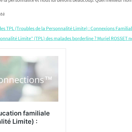
de la personnalité et nous lui devons beaucoup. Quel meilleur hom
nté
es TPL (Troubles de la Personnalité Limite) : Connexions Familia
onnalité Limite” (TPL) des malades borderline ? Muriel ROSSET n