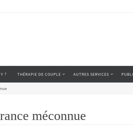
Y ?
THÉRAPIE DE COUPLE
AUTRES SERVICES
PUBL
nnue
ffrance méconnue