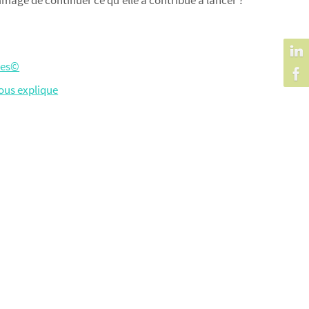
mage de continuer ce qu’elle a contribué à lancer ?
les©
ous explique