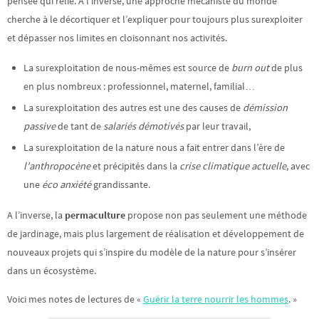
pensée qui relie. A l’inverse, une approche mécaniste du monde
cherche à le décortiquer et l’expliquer pour toujours plus surexploiter
et dépasser nos limites en cloisonnant nos activités.
La surexploitation de nous-mêmes est source de
burn out
de plus
en plus nombreux : professionnel, maternel, familial…
La surexploitation des autres est une des causes de
démission
passive
de tant de
salariés démotivés
par leur travail,
La surexploitation de la nature nous a fait entrer dans l’ère de
l’anthropocène
et précipités dans la
crise climatique actuelle
, avec
une
éco anxiété
grandissante.
A l’inverse, la
permaculture
propose non pas seulement une méthode
de jardinage, mais plus largement de réalisation et développement de
nouveaux projets qui s’inspire du modèle de la nature pour s’insérer
dans un écosystème.
Voici mes notes de lectures de «
Guérir la te
rre nourrir les hommes
. »